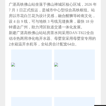
广湛高铁佛山站坐落于佛山禅城区核心区域，2026 年
7 月 1 日正式投运，是城市中心型综合高铁枢纽。站
房以市花白兰花为设计灵感，融合醒狮等岭南文化，
设 4 台 9 线，可与地铁 3 号线无缝换乘，最快 18 分
钟通达广州，助力湾区轨道交通一体化发展。
新建广湛高铁佛山站站房茶水间采用DAY-T822全自
动冷热两用净化电开水器、母婴室采用母婴室专用的
2水箱温开水机等，全站房合计配套64台。